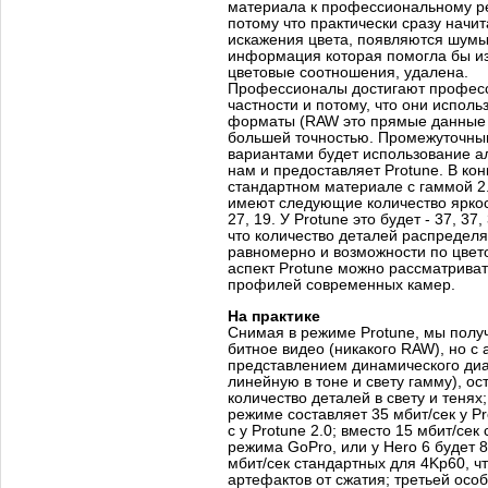
материала к профессиональному ре
потому что практически сразу начи
искажения цвета, появляются шумы 
информация которая помогла бы из
цветовые соотношения, удалена.
Профессионалы достигают професс
частности и потому, что они испол
форматы (RAW это прямые данные 
большей точностью. Промежуточны
вариантами будет использование а
нам и предоставляет Protune. В ко
стандартном материале с гаммой 2.
имеют следующие количество яркосте
27, 19. У Protune это будет - 37, 37,
что количество деталей распредел
равномерно и возможности по цвет
аспект Protune можно рассматриват
профилей современных камер.
На практике
Снимая в режиме Protune, мы получ
битное видео (никакого RAW), но с
представлением динамического диа
линейную в тоне и свету гамму), 
количество деталей в свету и тенях;
режиме составляет 35 мбит/сек у Pro
с у Protune 2.0; вместо 15 мбит/се
режима GoPro, или у Hero 6 будет 8
мбит/сек стандартных для 4Kp60, ч
артефактов от сжатия; третьей осо