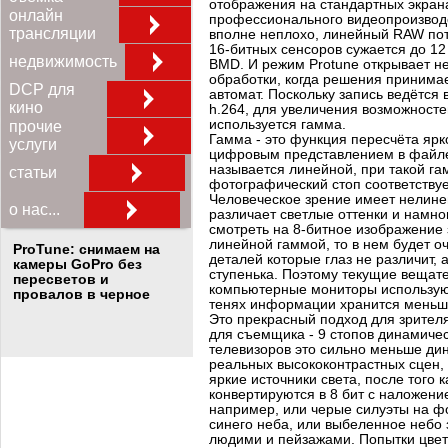
отображения на стандартных экрана
онлайн
профессионального видеопроизводст
трансляции
вполне неплохо, линейный RAW пото
16-битных сенсоров сужается до 12
недвижимость
BMD. И режим Protune открывает н
обработки, когда решения принимае
DCP для
автомат. Поскольку запись ведётся 
кино
h.264, для увеличения возможносте
используется гамма.
прочие
Гамма - это функция пересчёта ярк
услуги
цифровым представлением в файле
называется линейной, при такой г
статьи
фотографический стоп соответствуе
Человеческое зрение имеет нелине
о нас...
различает светлые оттенки и намно
смотреть на 8-битное изображение
линейной гаммой, то в нем будет о
ProTune: снимаем на
деталей которые глаз не различит, 
камеры GoPro без
ступенька. Поэтому текущие вещат
пересветов и
компьютерные мониторы используют
провалов в черное
тенях информации хранится меньше
Это прекрасный подход для зрителя
для съемщика - 9 стопов динамиче
телевизоров это сильно меньше ди
реальных высококонтрастных сцен, 
яркие источники света, после того 
конвертируются в 8 бит с наложен
например, или черые силуэты на ф
синего неба, или выбеленное небо
людими и пейзажами. Попытки цвет