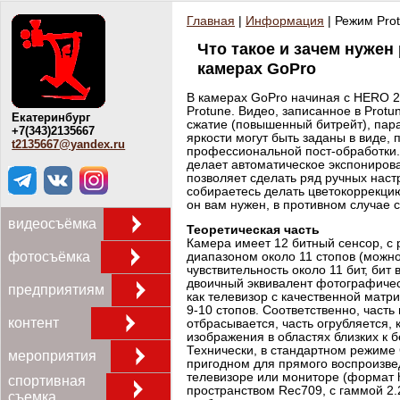
Главная
|
Информация
| Режим Pro
Что такое и зачем нужен
камерах GoPro
В камерах GoPro начиная с HERO 2
Protune. Видео, записанное в Prot
Екатеринбург
сжатие (повышенный битрейт), пар
+7(343)2135667
яркости могут быть заданы в виде,
t2135667@yandex.ru
профессиональной пост-обработки
делает автоматическое экспониров
позволяет сделать ряд ручных наст
собираетесь делать цветокоррекцию
он вам нужен, в противном случае с
видеосъёмка
Теоретическая часть
Камера имеет 12 битный сенсор, с
фотосъёмка
диапазоном около 11 стопов (можн
чувствительность около 11 бит, бит 
двоичный эквивалент фотографическ
предприятиям
как телевизор с качественной матр
9-10 стопов. Соответственно, част
контент
отбрасывается, часть огрубляется, 
изображения в областях близких к 
Технически, в стандартном режиме 
мероприятия
пригодном для прямого воспроизв
телевизоре или мониторе (формат 
спортивная
пространством Rec709, с гаммой 2.
съемка