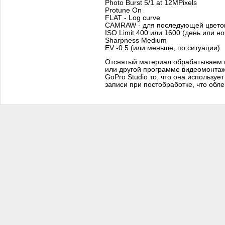
Photo Burst 5/1 at 12MPixels
Protune On
FLAT - Log curve
CAMRAW - для последующей цвето
ISO Limit 400 или 1600 (день или но
Sharpness Medium
EV -0.5 (или меньше, по ситуации)
Отснятый материал обрабатываем в
или другой программе видеомонта
GoPro Studio то, что она используе
записи при постобработке, что обле
gopro protune что это, режим protune gopro, protune gopro hero 3, артефакты на гопро, гоуп