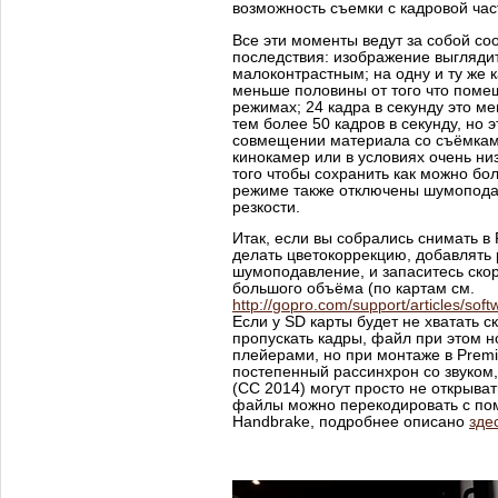
возможность съемки с кадровой част
Все эти моменты ведут за собой с
последствия: изображение выглядит
малоконтрастным; на одну и ту же 
меньше половины от того что поме
режимах; 24 кадра в секунду это ме
тем более 50 кадров в секунду, но 
совмещении материала со съёмка
кинокамер или в условиях очень ни
того чтобы сохранить как можно бо
режиме также отключены шумопод
резкости.
Итак, если вы собрались снимать в 
делать цветокоррекцию, добавлять 
шумоподавление, и запаситесь ско
большого объёма (по картам см.
http://gopro.com/support/articles/sof
Если у SD карты будет не хватать с
пропускать кадры, файл при этом 
плейерами, но при монтаже в Premi
постепенный рассинхрон со звуком,
(CC 2014) могут просто не открыва
файлы можно перекодировать с п
Handbrake, подробнее описано
зде