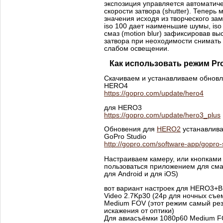
экспозиция управляется автоматич
скорости затвора (shutter). Теперь
значения исходя из творческого за
iso 100 дает наименьшие шумы, iso
смаз (motion blur) зафиксировав вы
затвора при неоходимости снимать
слабом освещении.
Как использовать режим Pro
Скачиваем и устанавливаем обнов
HERO4
https://gopro.com/update/hero4
для HERO3
https://gopro.com/update/hero3_plus
Обновения для
HERO2
устанавлива
GoPro Studio
http://gopro.com/software-app/gopro-
Настраиваем камеру, или кнопками
пользоваться приложением для сма
для Android и для iOS)
вот вариант настроек для HERO3+B
Video 2.7Kp30 (24p для ночных съе
Medium FOV (этот режим самый ре
искажения от оптики)
Для авиасъёмки 1080p60 Medium FOV 